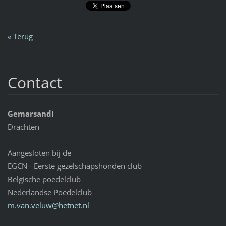
« Terug
Contact
Gemarsandi
Drachten
Aangesloten bij de
EGCN - Eerste gezelschapshonden club
Belgische poedelclub
Nederlandse Poedelclub
m.van.ve
luw@hetn
et.nl