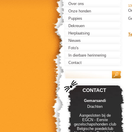
Over ons
13
On
Onze honden
Puppies
G
Dekreuen
Herplaatsing
T
Nieuws
Foto's
In dierbare herinnering
Contact
CONTACT
Gemarsandi
Drachten
Aangesloten bij de
EGCN - Eerste
gezelschapshonden club
Belgische poedelclub