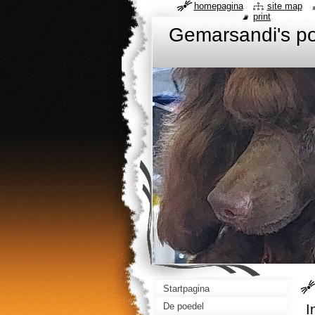
homepagina
site map
print
Gemarsandi's p
Startpagina
De poedel
I