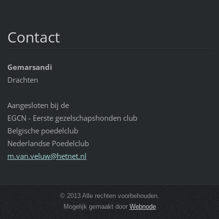
Contact
Gemarsandi
Drachten
Aangesloten bij de
EGCN - Eerste gezelschapshonden club
Belgische poedelclub
Nederlandse Poedelclub
m.van.ve
luw@hetn
et.nl
© 2013 Alle rechten voorbehouden.
Mogelijk gemaakt door
Webnode