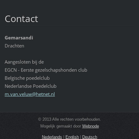
Contact
Gemarsandi
Drachten
Aangesloten bij de
EGCN - Eerste gezelschapshonden club
Belgische poedelclub
Nederlandse Poedelclub
m.van.ve
luw@hetn
et.nl
© 2013 Alle rechten voorbehouden.
Mogelijk gemaakt door
Webnode
Nederlands
|
English
|
Deutsch