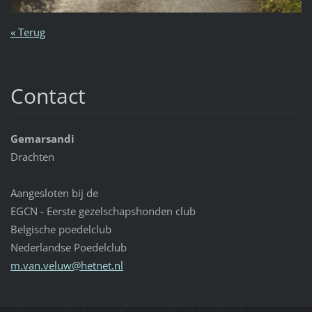
« Terug
Contact
Gemarsandi
Drachten
Aangesloten bij de
EGCN - Eerste gezelschapshonden club
Belgische poedelclub
Nederlandse Poedelclub
m.van.ve
luw@hetn
et.nl