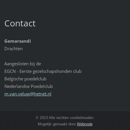
Contact
Gemarsandi
Drachten
Aangesloten bij de
EGCN - Eerste gezelschapshonden club
Belgische poedelclub
Nederlandse Poedelclub
m.van.ve
luw@hetn
et.nl
© 2013 Alle rechten voorbehouden.
Mogelijk gemaakt door
Webnode